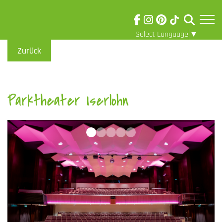
Select Language
▼
Skip to main content
Visuelle
Zurück
Assistenzsoftware
öffnen.
Parktheater Iserlohn