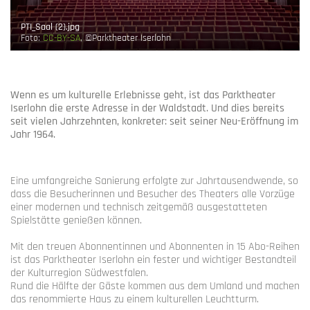
PTI_Saal (2).jpg
Foto:
CC-BY-SA
, ©Parktheater Iserlohn
Wenn es um kulturelle Erlebnisse geht, ist das Parktheater
Iserlohn die erste Adresse in der Waldstadt. Und dies bereits
seit vielen Jahrzehnten, konkreter: seit seiner Neu-Eröffnung im
Jahr 1964.
Eine umfangreiche Sanierung erfolgte zur Jahrtausendwende, so
dass die Besucherinnen und Besucher des Theaters alle Vorzüge
einer modernen und technisch zeitgemäß ausgestatteten
Spielstätte genießen können.
Mit den treuen Abonnentinnen und Abonnenten in 15 Abo-Reihen
ist das Parktheater Iserlohn ein fester und wichtiger Bestandteil
der Kulturregion Südwestfalen.
Rund die Hälfte der Gäste kommen aus dem Umland und machen
das renommierte Haus zu einem kulturellen Leuchtturm.