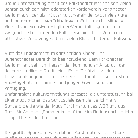
Große Unterstützung erhält das Parktheater Iserlohn seit vielen
Jahren durch den mitgliederstarken Förderverein Parktheater
Iserlohn e. V., der als größter Kulturverein der Stadt viele gute
und manchmal auch verrückte Ideen möglich macht. Mit einer
Vielzahl von exklusiven Mitglieder-Veranstaltungen und einer
zweijährlich stattfindenden Kulturreise bietet der Verein ein
attraktives Zusatzangebot mit vielen Blicken hinter die Kulissen.
Auch das Engagement im ganzjährigen Kinder- und
Jugendtheater-Bereich ist beeindruckend. Dem Parktheater
Iserlohn liegt sehr am Herzen, den kommunalen Anspruch der
„kinderfreundlichen Stadt“ einzulösen. Zusätzlich zu den
Freiverkaufsangeboten für die kleinsten Theaterbesucher stehen
Abo-Angebote für Familien und jungen Erwachsene zur
Verfügung.
Umfangreiche Kulturvermittlungskonzepte, die Unterstützung bei
Eigenproduktionen des Schauspielensemble Iserlohn e. V. ,
Sonderprojekte wie der Maus-Türöffnertag des WDR und das
Open-Air-Angebot „Sommer in der Stadt“ im Floriansdorf Iserlohn
komplettieren das Portfolio.
Der größte Sponsor des Iserlohner Parktheaters aber ist das