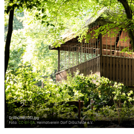
Grillhütte(135).jpg
Foto:
CC-BY-SA
, Heimatverein Dorf Dröschede e.V.