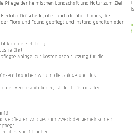
R
ie Pflege der heimischen Landschaft und Natur zum Ziel
I
Iserlohn-Dröschede, aber auch darüber hinaus, die
der Flora und Fauna gepflegt und instand gehalten oder
i
h
ht kommerziell tätig.
ausgeführt.
epflegte Anlage, zur kostenlosen Nutzung für die
„Münzen“ brauchen wir um die Anlage und das
n der Vereinsmitglieder, ist der Erlös aus den
nft!
und gepflegten Anlage, zum Zweck der gemeinsamen
pflegt.
ier alles vor Ort haben.