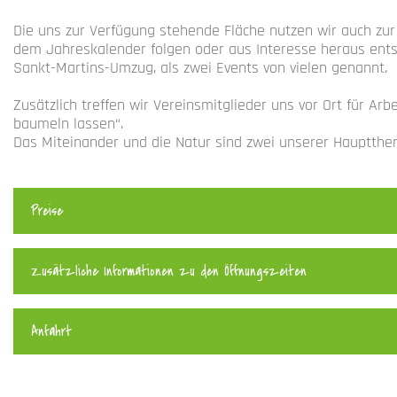
Die uns zur Verfügung stehende Fläche nutzen wir auch zur
dem Jahreskalender folgen oder aus Interesse heraus entst
Sankt-Martins-Umzug, als zwei Events von vielen genannt.
Zusätzlich treffen wir Vereinsmitglieder uns vor Ort für 
baumeln lassen“.
Das Miteinander und die Natur sind zwei unserer Hauptthe
Preise
Zusätzliche Informationen zu den Öffnungszeiten
Anfahrt