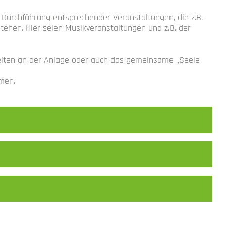
 Durchführung entsprechender Veranstaltungen, die z.B.
ehen. Hier seien Musikveranstaltungen und z.B. der
Arbeiten an der Anlage oder auch das gemeinsame „Seele
men.