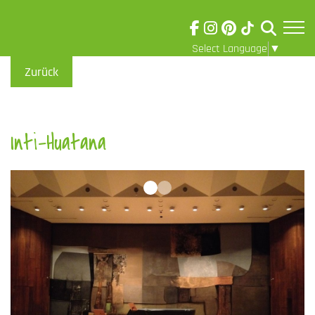
Select Language
▼
Skip to main content
Visuelle
Zurück
Assistenzsoftware
öffnen.
Inti-Huatana