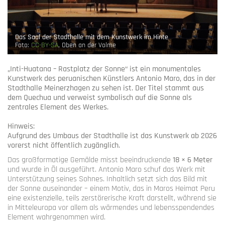
Das Saal der Stadthalle mit dem Kunstwerk im Hinte
Foto:
CC-BY-SA
, Oben an der Volme
„Inti-Huatana – Rastplatz der Sonne“ ist ein monumentales
Kunstwerk des peruanischen Künstlers
Antonio Maro
, das in der
Stadthalle Meinerzhagen
zu sehen ist. Der Titel stammt aus
dem Quechua und verweist symbolisch auf die Sonne als
zentrales Element des Werkes.
Hinweis:
Aufgrund des Umbaus der Stadthalle ist das Kunstwerk
ab 2026
vorerst nicht öffentlich zugänglich
.
Das großformatige Gemälde misst beeindruckende
18 × 6 Meter
und wurde in Öl ausgeführt. Antonio Maro schuf das Werk mit
Unterstützung seines Sohnes. Inhaltlich setzt sich das Bild mit
der Sonne auseinander – einem Motiv, das in Maros Heimat Peru
eine existenzielle, teils zerstörerische Kraft darstellt, während sie
in Mitteleuropa vor allem als wärmendes und lebensspendendes
Element wahrgenommen wird.