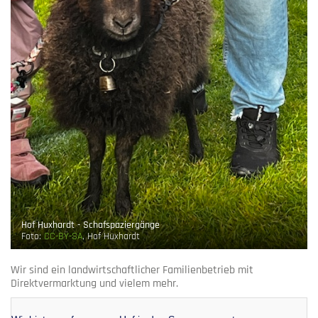
Hof Huxhardt - Schafspaziergänge
Foto:
CC-BY-SA
, Hof Huxhardt
Wir sind ein landwirtschaftlicher Familienbetrieb mit
Direktvermarktung und vielem mehr.