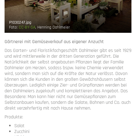
P1030247.jpg
Foto:
CC-BY-SA
, Henning Dahlmeier
Gärtnerei mit Gemüseverkauf aus eigener Anzucht
Das Garten- und Floristikfachgeschäft Dahlmeier gibt es seit 1929
und wird mittlerweile in der dritten Generation geführt. Die
Natürlichkeit der selbst angebauten Pflanzen liegt der Familie
Dahlmeier am Herzen, sodass bspw. keine Chemie verwendet
wird, sondern man sich auf die Kräfte der Natur verlässt. Davon
können sich die Kunden in den großen Gewächshäusern selbst
überzeugen. Lediglich einige Zier- und Grünpflanzen werden bei
den Dahlmeiers zugekauft und komplettieren das Angebot. Das
Besondere: Man kann hier nicht nur Gemüsepflanzen zum
Selbstanbauen kaufen, sondern die Salate, Bohnen und Co. auch
direkt verzehrfertig mit nach Hause nehmen.
Produkte:
Salat
Zucchini