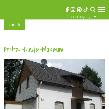
Select Language
▼
Skip to main content
Visuelle
Zurück
Assistenzsoftware
öffnen.
Fritz-Linde-Museum