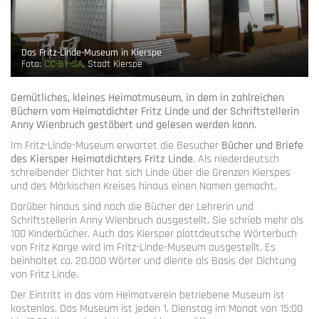
Das Fritz-Linde-Museum in Kierspe
Foto:
CC-BY-SA
, Stadt Kierspe
Gemütliches, kleines Heimatmuseum, in dem in zahlreichen
Büchern vom Heimatdichter Fritz Linde und der Schriftstellerin
Anny Wienbruch gestöbert und gelesen werden kann.
Im Fritz-Linde-Museum erwartet die Besucher
Bücher und Briefe
des Kiersper Heimatdichters Fritz Linde
. Als niederdeutsch
schreibender Dichter hat sich Linde über die Grenzen Kierspes
und des Märkischen Kreises hinaus einen Namen gemacht.
Darüber hinaus sind noch die Bücher der Lehrerin und
Schriftstellerin Anny Wienbruch ausgestellt. Sie schrieb mehr als
100 Kinderbücher. Auch das Kiersper plattdeutsche Wörterbuch
von Fritz Karge wird im Fritz-Linde-Museum ausgestellt. Es
beinhaltet ca. 20.000 Wörter und diente als Basis der Dichtung
von Fritz Linde.
Der Eintritt in das vom Heimatverein betriebene Museum ist
kostenlos. Das Museum ist jeden 1. Dienstag im Monat von 15:00