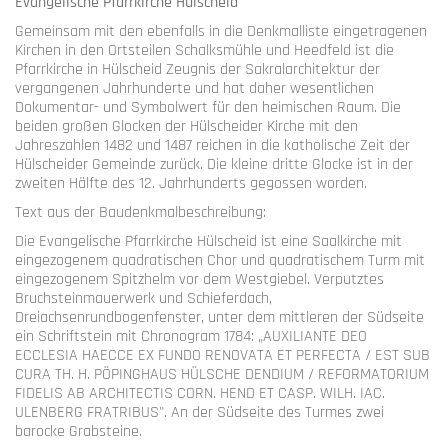
Evangelische Pfarrkirche Hülscheid
Gemeinsam mit den ebenfalls in die Denkmalliste eingetragenen
Kirchen in den Ortsteilen Schalksmühle und Heedfeld ist die
Pfarrkirche in Hülscheid Zeugnis der Sakralarchitektur der
vergangenen Jahrhunderte und hat daher wesentlichen
Dokumentar- und Symbolwert für den heimischen Raum. Die
beiden großen Glocken der Hülscheider Kirche mit den
Jahreszahlen 1482 und 1487 reichen in die katholische Zeit der
Hülscheider Gemeinde zurück. Die kleine dritte Glocke ist in der
zweiten Hälfte des 12. Jahrhunderts gegossen worden.
Text aus der Baudenkmalbeschreibung:
Die Evangelische Pfarrkirche Hülscheid ist eine Saalkirche mit
eingezogenem quadratischen Chor und quadratischem Turm mit
eingezogenem Spitzhelm vor dem Westgiebel. Verputztes
Bruchsteinmauerwerk und Schieferdach,
Dreiachsenrundbogenfenster, unter dem mittleren der Südseite
ein Schriftstein mit Chronogram 1784: „AUXILIANTE DEO
ECCLESIA HAECCE EX FUNDO RENOVATA ET PERFECTA / EST SUB
CURA TH. H. PÖPINGHAUS HÜLSCHE DENDIUM / REFORMATORIUM
FIDELIS AB ARCHITECTIS CORN. HEND ET CASP. WILH. IAC.
ULENBERG FRATRIBUS". An der Südseite des Turmes zwei
barocke Grabsteine.