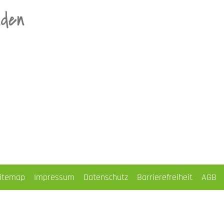
nden
itemap
Impressum
Datenschutz
Barrierefreiheit
AGB