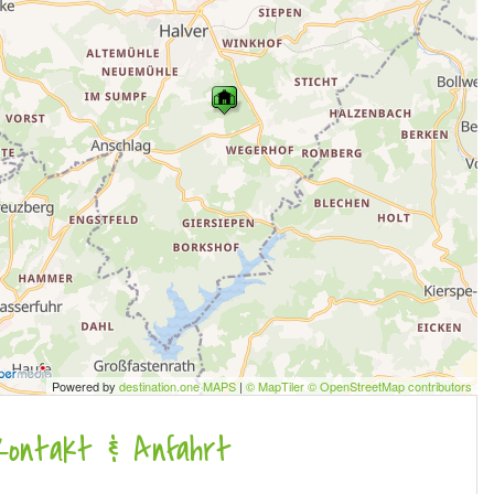
Powered by
destination.one MAPS
|
© MapTiler © OpenStreetMap contributors
Kontakt & Anfahrt