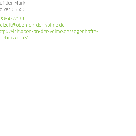
uf der Mark
agenbank entlang des Weges A2
alver 58553
oto:
CC-BY-SA
, Oben an der Volme
2354/77138
reizeit@oben-an-der-volme.de
ttp://visit.oben-an-der-volme.de/sagenhafte-
rlebniskarte/