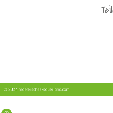
Tei
© 2024 maerkisches-sauerland.com