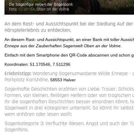
Die Sagenfigur neben der Sagenbank
Foto:
CC-BY-SA
, Oben an der Volme
An dem Rast- und Aussichtspunkt bei der Siedlung Auf der 
Hörspielerlebnis zu entdecken.
An diesem Rast- und Aussichtspunkt, an einer Bank mit toller Aussicht
Ennepe
aus der
Zauberhaften Sagenwelt Oben an der Volme
.
Einfach mit dem Smartphone den QR-Code abscannen und schon geh
Koordinaten: 51.170546, 7.511296
Erlebnistipp:
Wanderung Sagenumwobene Wilde Ennepe - Läng
Parkplatz Karlshöhe,
58553 Halver
Sagenhafte Geschichten erzählen von Liebe, Trauer, Schicks
Formen, von kleinen, fleißigen Helfern oder von tragische
ihr die sagenhaften Geschichten besser einordnen könnt, 
Sagenwelt in drei Kategorien unterteilt. So könnt ihr selb
wem anhören oder lesen wollt:
Sagenkategorie 3: Verfluchte Wesen, Angst und auch der Tod
Sagenfans.