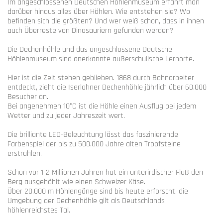
Im angeschlossenen Deutschen Höhlenmuseum erfährt man
darüber hinaus alles über Höhlen. Wie entstehen sie? Wo
befinden sich die größten? Und wer weiß schon, dass in ihnen
auch Überreste von Dinosauriern gefunden werden?
Die Dechenhöhle und das angeschlossene Deutsche
Höhlenmuseum sind anerkannte außerschulische Lernorte.
Hier ist die Zeit stehen geblieben. 1868 durch Bahnarbeiter
entdeckt, zieht die Iserlohner Dechenhöhle jährlich über 60.000
Besucher an.
Bei angenehmen 10°C ist die Höhle einen Ausflug bei jedem
Wetter und zu jeder Jahreszeit wert.
Die brilliante LED-Beleuchtung lässt das faszinierende
Farbenspiel der bis zu 500.000 Jahre alten Tropfsteine
erstrahlen.
Schon vor 1-2 Millionen Jahren hat ein unterirdischer Fluß den
Berg ausgehöhlt wie einen Schweizer Käse.
Über 20.000 m Höhlengänge sind bis heute erforscht, die
Umgebung der Dechenhöhle gilt als Deutschlands
höhlenreichstes Tal.