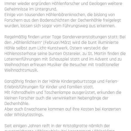
Immer wieder ergründen Höhlenforscher und Geologen weitere
Geheimnisse im Untergrund.
Einige von tausenden Höhlenbärenknochen, die bislang von
Forschern aus den Bodenschichten der Dechenhöhle freigelegt
wurden, lassen sich sogar vom Führungsweg aus erkennen.
Regelmäßig finden unter Tage Sonderveranstaltungen statt: Bei
den „Höhlenlichtern“ (Februar/März) wird die bunt illuminierte
Höhle selbst zum Licht-Kunstwerk, Ostern versteckt der
Höhlenosterhase seine bunten Ostereier, zu St. Martin finden die
Laternenführungen mit Schauspiel statt und im Advent und zu
Weihnachten erfreuen Musiker die Besucher mit traditioneller
Weihnachtsmusik.
Ganzjährig finden in der Höhle Kindergeburtstage und Ferien-
Erlebnisführungen für Kinder und Familien statt.
Mit Fahrradhelm und Taschenlampe ausgerüstet, erkunden die
kleinen Forscher auch die verwinkelten Nebengänge der
Dechenhöhle.
Aber auch Erwachsene kommen auf ihre Kosten bei Konzerten
oder Whiskytastings.
Seit einigen Jahren reift in der Kristallgrotte nämlich der