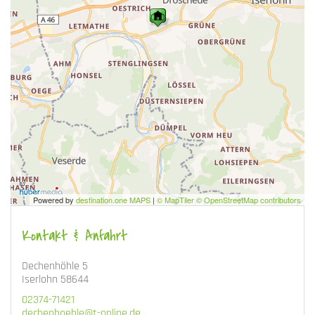
Powered by
destination.one MAPS
|
© MapTiler © OpenStreetMap contributors
Kontakt & Anfahrt
Dechenhöhle 5
Iserlohn 58644
02374-71421
dechenhoehle@t-online.de