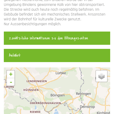
Umgebung Binolens gewonnene Kalk von hier abtransportiert.
Die Strecke wird auch heute noch regelmäßig befahren. Im
Gebäude befindet sich ein mechanisches Stellwerk. Ansonsten
wird der Bahnhof für kulturelle Zwecke genutzt.
Nur Aussenbesichtigungen möglich.
Zusätzliche Informationen zu den Öffnungszeiten
Anfahrt
+
-