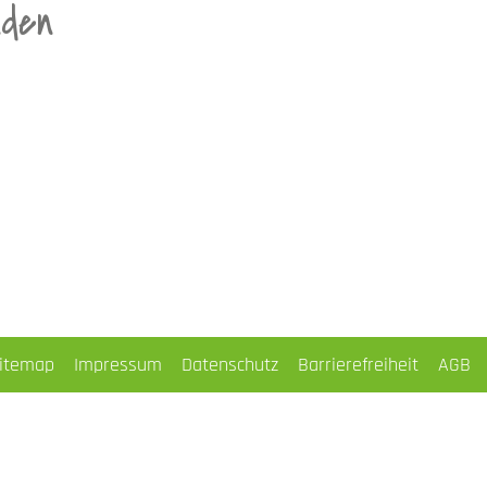
nden
itemap
Impressum
Datenschutz
Barrierefreiheit
AGB