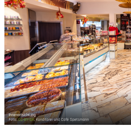
Innenansicht.jpg
Foto:
CC-BY-SA
, Konditorei und Café Spetsmann