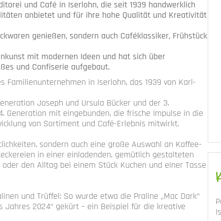
itorei und Café in Iserlohn, die seit 1939 handwerklich
litäten anbietet und für ihre hohe Qualität und Kreativität
ackwaren genießen, sondern auch Caféklassiker, Frühstück
enkunst mit modernen Ideen und hat sich über
ßes und Confiserie aufgebaut.
es Familienunternehmen in Iserlohn, das 1939 von Karl-
. Generation Joseph und Ursula Bücker und der 3.
4. Generation mit eingebunden, die frische Impulse in die
icklung von Sortiment und Café-Erlebnis mitwirkt.
lichkeiten, sondern auch eine große Auswahl an Kaffee-
ckereien in einer einladenden, gemütlich gestalteten
t oder den Alltag bei einem Stück Kuchen und einer Tasse
inen und Trüffel: So wurde etwa die Praline „Mac Dark“
P
ahres 2024“ gekürt – ein Beispiel für die kreative
I