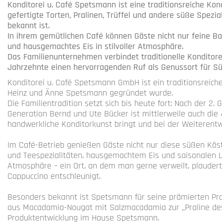
Konditorei u. Café Spetsmann ist eine traditionsreiche Kond
gefertigte Torten, Pralinen, Trüffel und andere süße Spezia
bekannt ist.
In ihrem gemütlichen Café können Gäste nicht nur feine B
und hausgemachtes Eis in stilvoller Atmosphäre.
Das Familienunternehmen verbindet traditionelle Konditor
Jahrzehnte einen hervorragenden Ruf als Genussort für Sü
Konditorei u. Café Spetsmann GmbH ist ein traditionsreich
Heinz und Änne Spetsmann gegründet wurde.
Die Familientradition setzt sich bis heute fort: Nach der 2
Generation Bernd und Ute Bücker ist mittlerweile auch die 
handwerkliche Konditorkunst bringt und bei der Weiterentw
Im Café-Betrieb genießen Gäste nicht nur diese süßen Köst
und Teespezialitäten, hausgemachtem Eis und saisonalen Le
Atmosphäre – ein Ort, an dem man gerne verweilt, plauder
Cappuccino entschleunigt.
Besonders bekannt ist Spetsmann für seine prämierten Pral
aus Macadamia-Nougat mit Salzmacadamia zur „Praline des J
Produktentwicklung im Hause Spetsmann.