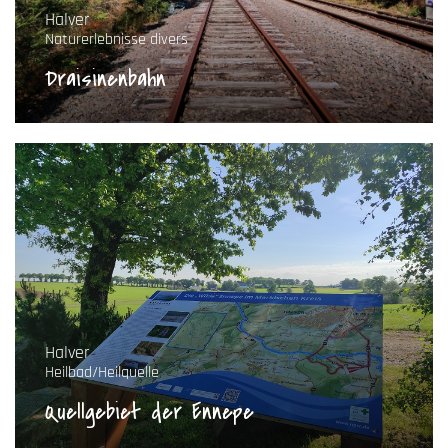
Halver
Naturerlebnisse divers
Draisinenbahn
Halver
Heilbad/Heilquelle
Quellgebiet der Ennepe