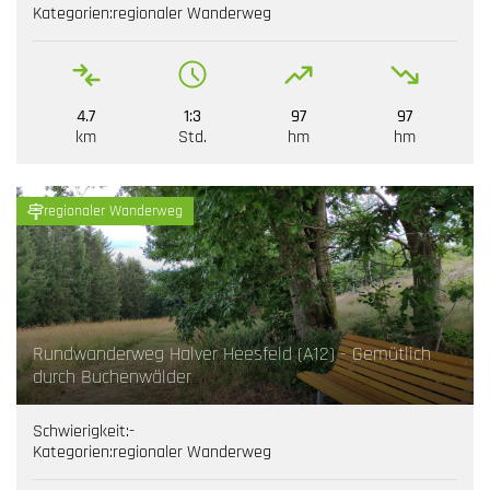
Kategorien:
regionaler Wanderweg
4.7
1:3
97
97
km
Std.
hm
hm
regionaler Wanderweg
Rundwanderweg Halver Heesfeld (A12) - Gemütlich
durch Buchenwälder
Schwierigkeit:
-
Kategorien:
regionaler Wanderweg