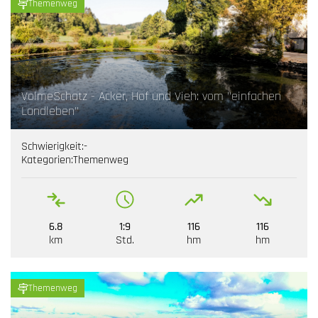
Themenweg
VolmeSchatz - Acker, Hof und Vieh: vom "einfachen
Landleben"
Schwierigkeit:
-
Kategorien:
Themenweg
6.8
1:9
116
116
km
Std.
hm
hm
Themenweg