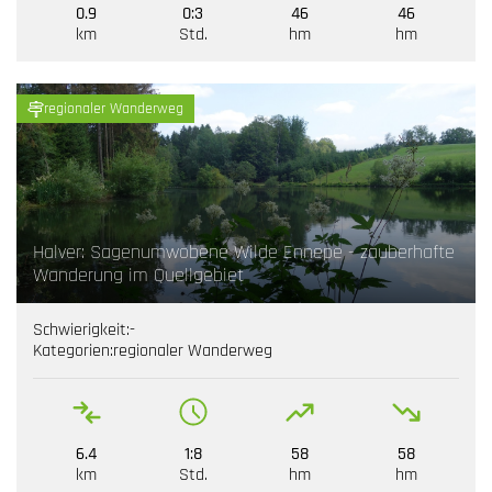
0.9
0:3
46
46
km
Std.
hm
hm
regionaler Wanderweg
Halver: Sagenumwobene Wilde Ennepe - zauberhafte
Wanderung im Quellgebiet
Schwierigkeit:
-
Kategorien:
regionaler Wanderweg
6.4
1:8
58
58
km
Std.
hm
hm