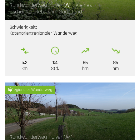
Rundwanderweg Halver (Λ) - Kleines
Dschungelerlebnis im Sauerland
Schwierigkeit:
-
Kategorien:
regionaler Wanderweg
5.2
1:4
86
86
km
Std.
hm
hm
regionaler Wanderweg
Rundwanderweg Halver (A4)