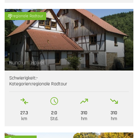
regionale Radtour
Rund um Halver
Schwierigkeit:
-
Kategorien:
regionale Radtour
27.3
2:0
310
310
km
Std.
hm
hm