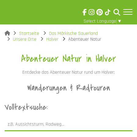
Select Language
▼
Skip to main content
Visuelle
You are here:
Startseite
Das Märkische Sauerland
Assistenzsoftware
Unsere Orte
Halver
Abenteuer Natur
öffnen.
Abenteuer Natur in Halver
Entdecke das Abenteuer Natur rund um Halver:
Wanderungen & Radtouren
Volltextsuche: