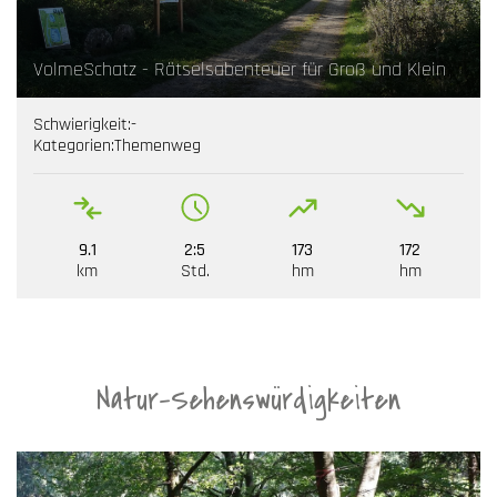
VolmeSchatz - Rätselsabenteuer für Groß und Klein
Schwierigkeit:
-
Kategorien:
Themenweg
9.1
2:5
173
172
km
Std.
hm
hm
Natur-Sehenswürdigkeiten