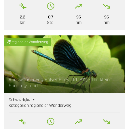
2.2
0:7
96
96
km
Std.
hm
hm
regionaler Wanderweg
Rundwanderweg Halver Heesfeld (A11) - Die kleine
Sonntagsrunde
Schwierigkeit:
-
Kategorien:
regionaler Wanderweg