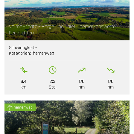
VolmeSchatz - Berge und Täler: "bemärkenswerte"
Fernsichten
Schwierigkeit:
-
Kategorien:
Themenweg
8.4
2:3
170
170
km
Std.
hm
hm
Themenweg