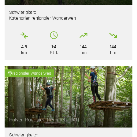
Schwierigkeit:
-
Kategorien:
regionaler Wanderweg
4.8
1:4
144
144
km
Std.
hm
hm
regionaler Wanderweg
Halver: Rundweg Herpinetal (A1)
Schwierigkeit:
-