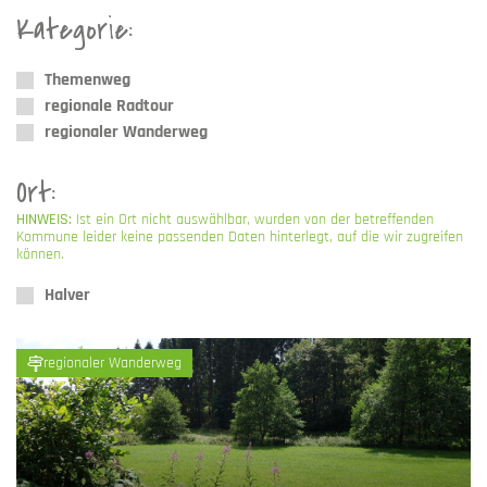
Kategorie:
Themenweg
regionale Radtour
regionaler Wanderweg
Ort:
HINWEIS:
Ist ein Ort nicht auswählbar, wurden von der betreffenden
Kommune leider keine passenden Daten hinterlegt, auf die wir zugreifen
können.
Halver
regionaler Wanderweg