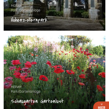
Halver
Park/Gartenanlage
Hohenzollernpark
Halver
Park/Gartenanlage
Schaugarten Gartenlust