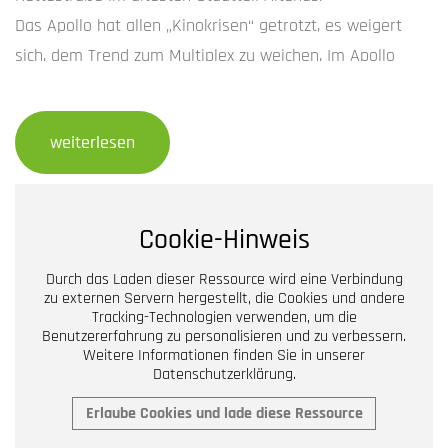
Das Apollo hat allen „Kinokrisen“ getrotzt, es weigert
sich, dem Trend zum Multiplex zu weichen. Im Apollo
Royale und im Apollo De Luxe, den schmucken Kinosälen,
schaust du Blockbuster und Arthouse, Vorpremieren und
weiterlesen
Filmklassiker. Dabei genießt du exklusiven Service an
deinem Kinoabend: ob Kuscheldecke oder Longdrink.
Das Apollo ist ein guter Grund für dein Kino-Erlebnis.
Cookie-Hinweis
Weiter Infos findest du
hier
.
Durch das Laden dieser Ressource wird eine Verbindung
zu externen Servern hergestellt, die Cookies und andere
Tracking-Technologien verwenden, um die
Benutzererfahrung zu personalisieren und zu verbessern.
Weitere Informationen finden Sie in unserer
Datenschutzerklärung.
Erlaube Cookies und lade diese Ressource