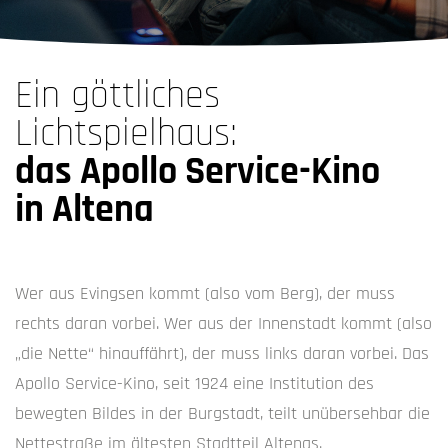
Ein göttliches
Lichtspielhaus:
das Apollo Service-Kino
in Altena
Wer aus Evingsen kommt (also vom Berg), der muss
rechts daran vorbei. Wer aus der Innenstadt kommt (also
„die Nette“ hinauffährt), der muss links daran vorbei. Das
Apollo Service-Kino, seit 1924 eine Institution des
bewegten Bildes in der Burgstadt, teilt unübersehbar die
Nettestraße im ältesten Stadtteil Altenas.