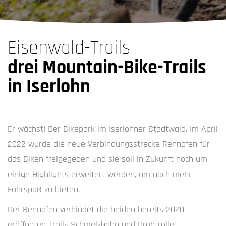
Eisenwald-Trails
drei Mountain-Bike-Trails
in Iserlohn
Er wächst! Der Bikepark im Iserlohner Stadtwald. Im April
2022 wurde die neue Verbindungsstrecke Rennofen für
das Biken freigegeben und sie soll in Zukunft noch um
einige Highlights erweitert werden, um noch mehr
Fahrspaß zu bieten.
Der Rennofen verbindet die beiden bereits 2020
eröffneten Trails Schmelzbahn und Drahtrolle