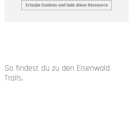
Erlaube Cookies und lade diese Ressource
der Dead Pedals Society angelegt wurden.
Allgemeine Informationen zu den Eisenwald Trails findest
du
hier
,
hier
und
hier
.
So findest du zu den Eisenwald
Trails.