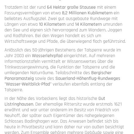
Trotzdem ist der rund
64 Hektar große Stausee
mit einem
Fassungsvermögen von etwa
8,2 Millionen Kubikmetern
ein
beliebtes Ausflugsziel. Zwei gut ausgebaute Rundwege mit
Längen von etwa
10 Kilometern
und
14 Kilometern
umrunden
den See und eignen sich hervorragend zum Wandern, Joggen
und Radfahren. Bei den Wegen handelt es sich um
Wirtschaftswege und Pfade, die überwiegend flach geführtsind.
Anlässlich des 50-jährigen Bestehens der Talsperre wurde im
Jahr 2003 ein
Wasserlehrpfad
eingerichtet. Auf mehreren
Informationstafeln vermittelt er Wissenswertes über die
Trinkwassergewinnung, die Funktion der Talsperre und die
umliegenden Naturräume. Teilabschnitte des
Bergischer
Panoramasteig
sowie des
Sauerland-Höhenflug-Rundweges
"Wasser-Weitblick-Pfad"
verlaufen ebenfalls entlang der
Talsperre.
In der Nähe des Vorbeckens liegt das historische
Gut
Listringhausen
. Der ehemalige Rittersitz wurde erstmals 1621
erwähnt und war unter anderem im Besitz von Friedrich von
Neuhoff, der später auch Eigentümer des nahegelegenen
Schlosses Badinghagen war. Das Anwesen befindet sich bis
heute in Privatbesitz und kann daher nur von außen besichtigt
werden. Zum Ensemble gehören mehrere Gebäude sowie eine