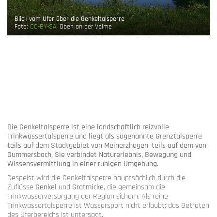
Blick vom Ufer über die Genkeltalsperre
Foto:
CC-BY-SA
, Oben an der Volme
Die Genkeltalsperre ist eine landschaftlich reizvolle
Trinkwassertalsperre und liegt als sogenannte Grenztalsperre
teils auf dem Stadtgebiet von Meinerzhagen, teils auf dem von
Gummersbach. Sie verbindet Naturerlebnis, Bewegung und
Wissensvermittlung in einer ruhigen Umgebung.
Gespeist wird die Genkeltalsperre hauptsächlich durch die
Zuflüsse
Genkel
und
Grotmicke
, die gemeinsam die
Trinkwasserversorgung der Region sichern. Als reine
Trinkwassertalsperre ist Wassersport nicht erlaubt; das Betreten
des Uferbereichs ist untersagt.