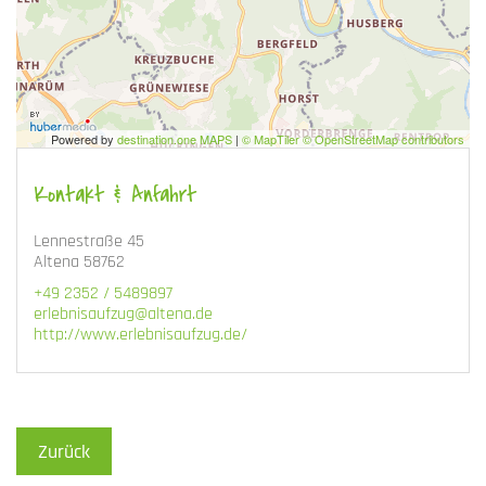
Powered by
destination.one MAPS
|
© MapTiler © OpenStreetMap contributors
Kontakt & Anfahrt
Lennestraße 45
Altena 58762
+49 2352 / 5489897
erlebnisaufzug@altena.de
http://www.erlebnisaufzug.de/
Zurück