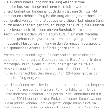
Viele Jahrhunderte lang war die Burg Altena schwer
einnehmbar. Auch lange nach dem Mittelalter war die
Erreichbarkeit ein Hindernis. Doch damit ist nun Schluss: Mit
dem neuen Erlebnisaufzug ist die Burg Altena jetzt schnell und
barrierefrei von der Innenstadt aus erreichbar. Nach einem Gang
durch einen ebenerdigen Stollen, bringt der Aufzug die Besucher
ganz bequem, direkt in den oberen Burghof. Mit moderner
Technik wird auf dem Weg bis zum Aufzug ein multimediales
Erlebnis geboten. Magische Gestalten im Burgberg und eine
imposante Museumssammlung in den Burgmauern versprechen
ein spannendes Abenteuer für die ganze Familie.
Mitten im Sauerland liegt auf einem steilen Felsen eine der
schönsten Höhenburgen Deutschlands: die Burg Altena. In dem
mächtigen Bau aus dem 12. Jahrhundert gibt es heute ein
Museum. Lange Zeit war das imposante Gemäuer für Besucher
nur zu Fuß erreichbar. Seit dem 26. April 2014 aber gibt es den
Erlebnisaufzug Burg Altena.
Seitdem können Besucher in der Innenstadt parken und bequem
mit dem Aufzug zur Burg fahren. (Parkmöglichkeiten gibt es
unter anderem in direkter Nähe parallel zum Lenneufer und auf
dem ca. 800 Meter entfernten Parkplatz "Langer Kamp", wo auch
Busse parken können. Vom Parkplatz Langer Kamp führt die
Fußgängerzone direkt und ebenerdig zum Erlebnisaufzug). Das