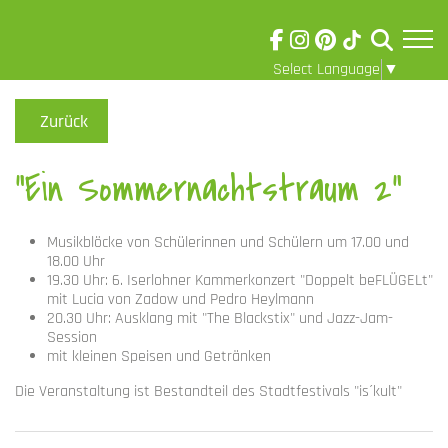
Select Language
▼
Skip to main content
Visuelle
Assistenzsoftware
Zurück
öffnen.
"Ein Sommernachtstraum 2"
Musikblöcke von Schülerinnen und Schülern um 17.00 und
18.00 Uhr
19.30 Uhr: 6. Iserlohner Kammerkonzert "Doppelt beFLÜGELt"
mit Lucia von Zadow und Pedro Heylmann
20.30 Uhr: Ausklang mit "The Blackstix" und Jazz-Jam-
Session
mit kleinen Speisen und Getränken
Die Veranstaltung ist Bestandteil des Stadtfestivals "is´kult"