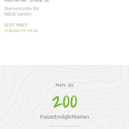
AWO Ha MK - Offene Tür
Stennerstraße 10a
58636 Iserlohn
02371 784671
ot@awo-ha-mk.de
Mehr als
200
Freizeitmöglichkeiten