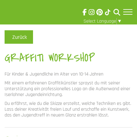
Select Language
▼
Skip to main content
Visuelle
Assistenzsoftware
Zurück
öffnen.
GRAFFITI WORKSHOP
Für Kinder & Jugendliche im Alter von 10-14 Jahren
Mit einem erfahrenen Graffitikünstler sprayst du mit seiner
Unterstützung ein professionelles Logo an die Außenwand einer
Iserlohner Jugendeinrichtung.
Du erfährst, wie du die Skizze erstellst, welche Techniken es gibt.
Lass deiner Kreativität freien Lauf und erschaffe ein Kunstwerk,
das den Jugendtreff in neuem Glanz erstrahlen lässt.