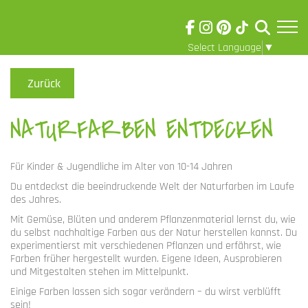
Select Language
▼
Skip to main content
Visuelle
Assistenzsoftware
Zurück
öffnen.
NATURFARBEN ENTDECKEN
Für Kinder & Jugendliche im Alter von 10-14 Jahren
Du entdeckst die beeindruckende Welt der Naturfarben im Laufe
des Jahres.
Mit Gemüse, Blüten und anderem Pflanzenmaterial lernst du, wie
du selbst nachhaltige Farben aus der Natur herstellen kannst. Du
experimentierst mit verschiedenen Pflanzen und erfährst, wie
Farben früher hergestellt wurden. Eigene Ideen, Ausprobieren
und Mitgestalten stehen im Mittelpunkt.
Einige Farben lassen sich sogar verändern – du wirst verblüfft
sein!