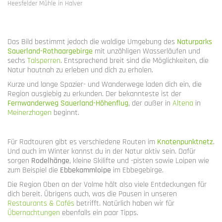
Heesfelder Mühle in Halver
Das Bild bestimmt jedoch die waldige Umgebung des
Naturparks
Sauerland-Rothaargebirge
mit unzähligen Wasserläufen und
sechs
Talsperren
. Entsprechend breit sind die Möglichkeiten, die
Natur hautnah zu erleben und dich zu erholen.
Kurze und lange Spazier- und Wanderwege laden dich ein, die
Region ausgiebig zu erkunden. Der bekannteste ist der
Fernwanderweg Sauerland-Höhenflug
, der außer in
Altena
in
Meinerzhagen
beginnt.
Für Radtouren gibt es verschiedene Routen im
Knotenpunktnetz
.
Und auch im Winter kannst du in der Natur aktiv sein. Dafür
sorgen
Rodelhänge
, kleine Skilifte und -pisten sowie Loipen wie
zum Beispiel die
Ebbekammloipe
im Ebbegebirge.
Die Region Oben an der Volme hält also viele Entdeckungen für
dich bereit. Übrigens auch, was die Pausen in unseren
Restaurants & Cafés
betrifft. Natürlich haben wir für
Übernachtungen
ebenfalls ein paar Tipps.