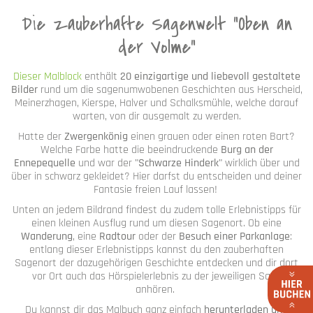
Die zauberhafte Sagenwelt "Oben an
der Volme"
Dieser Malblock
enthält
20 einzigartige und liebevoll gestaltete
Bilder
rund um die sagenumwobenen Geschichten aus Herscheid,
Meinerzhagen, Kierspe, Halver und Schalksmühle, welche darauf
warten, von dir ausgemalt zu werden.
Hatte der
Zwergenkönig
einen grauen oder einen roten Bart?
Welche Farbe hatte die beeindruckende
Burg an der
Ennepequelle
und war der
"Schwarze Hinderk"
wirklich über und
über in schwarz gekleidet? Hier darfst du entscheiden und deiner
Fantasie freien Lauf lassen!
Unten an jedem Bildrand findest du zudem tolle Erlebnistipps für
einen kleinen Ausflug rund um diesen Sagenort. Ob eine
Wanderung
, eine
Radtour
oder der
Besuch einer Parkanlage
:
entlang dieser Erlebnistipps kannst du den zauberhaften
Sagenort der dazugehörigen Geschichte entdecken und dir dort
vor Ort auch das Hörspielerlebnis zu der jeweiligen Sage
anhören.
Du kannst dir das Malbuch ganz einfach
herunterladen und