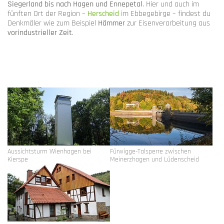
Siegerland bis nach Hagen und Ennepetal
. Hier und auch im
fünften Ort der Region –
Herscheid
im Ebbegebirge – findest du
Denkmäler wie zum Beispiel
Hämmer
zur Eisenverarbeitung aus
vorindustrieller Zeit
.
Show larger version for:
Show larger version for:
Aussichtsturm Wienhagen bei
Fürwigge-Talsperre zwischen
Kierspe
Meinerzhagen und Lüdenscheid
Show larger version for: