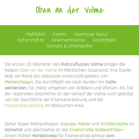
Oben an der Volme
Highlights
Events
Abenteuer Natur
Kulturschätze
Direktvermarkter
Gastlichkeit
Kontakt & Unterkünfte
Die ersten 30 Kilometer des
Ruhrzuflusses Volme
prägen die
Region
Oben an der Volme
im Märkischen Sauerland. Ihre Quelle
liegt am Rand des bebauten Innenstadtgebiets von
Meinerzhagen
. Sie durchfließt ein nach Norden hin
tiefer
werdendes
Tal, meist umgeben von Wäldern und Wiesen. Als Teil
der regionalen Geschichte ist der Verlauf der Volme auch geprägt
von der Geschichte der Eisenverarbeitung und der
Industrieansiedlung
im Märkischen Kreis.
Daher liegen Meinerzhagen,
Kierspe
,
Halver
und
Schalksmühle
im
Volmetal
und gleichzeitig an der
Eisenstraße Südwestfalen
–
einem frühen
Handelsweg
für Eisenerzerzeugnisse
vom