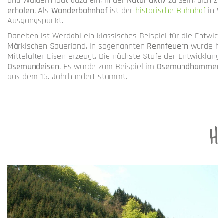
und Wäldern lädt dazu ein, in der
Natur aktiv
zu sein, dich 
erholen
. Als
Wanderbahnhof
ist der
historische Bahnhof
in 
Ausgangspunkt.
Daneben ist Werdohl ein klassisches Beispiel für die Entwi
Märkischen Sauerland. In sogenannten
Rennfeuern
wurde h
Mittelalter Eisen erzeugt. Die nächste Stufe der Entwicklun
Osemundeisen
. Es wurde zum Beispiel im
Osemundhamme
aus dem 16. Jahrhundert stammt.
H