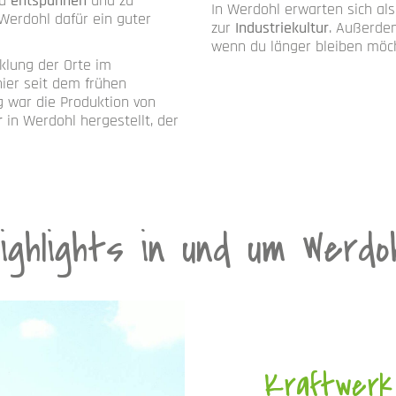
zu
entspannen
und zu
In Werdohl erwarten sich al
Werdohl dafür ein guter
zur
Industriekultur
. Außerde
wenn du länger bleiben möc
cklung der Orte im
ier seit dem frühen
g war die Produktion von
r
in Werdohl hergestellt, der
ighlights in und um Werdo
Kraftwerk 