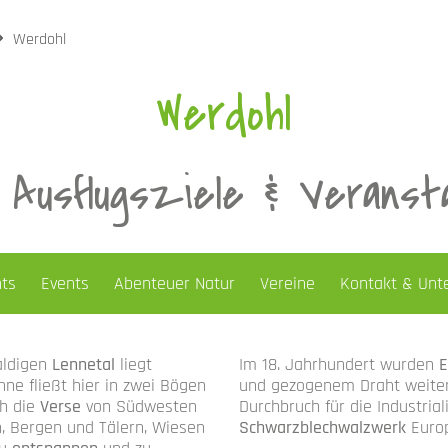
Werdohl
Werdohl
 Ausflugsziele & Veranst
hts
Events
Abenteuer Natur
Vereine
Kontakt & Unt
aldigen
Lennetal
liegt
Im 18. Jahrhundert wurden
E
enne fließt hier in zwei Bögen
und gezogenem Draht weiterv
ch die
Verse
von Südwesten
Durchbruch für die Industrial
, Bergen und Tälern, Wiesen
Schwarzblechwalzwerk
Europ