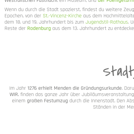
Westfälischen Fastnacht
ein Museum, und
der Poenigetur
Wenn du durch die Stadt spazierst, findest du weitere Zeu
Epochen, von der
St.-Vincenz-Kirche
aus dem Hochmittelalt
dem 18. und 19. Jahrhundert bis zum
Jugendstil-Rathaus
. 
Reste der
Rodenburg
aus dem 13. Jahrhundert zu entdeck
Stadt
Im Jahr
1276 erhielt Menden die Gründungsurkunde
. Dar
WIR.
finden das ganze Jahr über Jubiläumsveranstaltunge
einem
großen Festumzug
durch die Innenstadt. Den Abs
Ständen in der Me