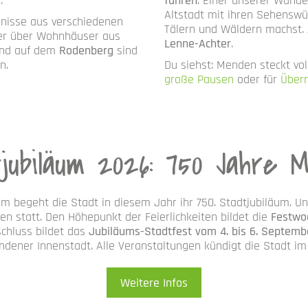
m
.
fahren
: Einer unserer Wand
Altstadt mit ihren Sehenswü
gnisse aus verschiedenen
Tälern und Wäldern machst.
er über Wohnhäuser aus
Lenne-Achter
.
Und auf dem
Rodenberg
sind
en.
Du siehst: Menden steckt vol
große Pausen
oder für
Über
jubiläum 2026: 750 Jahre 
um begeht die Stadt in diesem Jahr ihr 750. Stadtjubiläum. 
n statt. Den Höhepunkt der Feierlichkeiten bildet die
Festwo
chluss bildet das
Jubiläums-Stadtfest vom 4. bis 6. Septemb
ndener Innenstadt. Alle Veranstaltungen kündigt die Stadt i
Weitere Infos