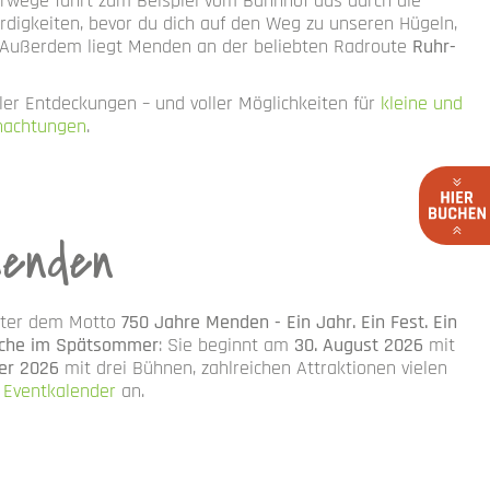
erwege führt zum Beispiel vom Bahnhof aus durch die
rdigkeiten, bevor du dich auf den Weg zu unseren Hügeln,
 Außerdem liegt Menden an der beliebten Radroute
Ruhr-
ler Entdeckungen – und voller Möglichkeiten für
kleine und
nachtungen
.
Menden
Unter dem Motto
750 Jahre Menden - Ein Jahr. Ein Fest. Ein
che im Spätsommer
: Sie beginnt am
30. August 2026
mit
er 2026
mit drei Bühnen, zahlreichen Attraktionen vielen
m
Eventkalender
an.