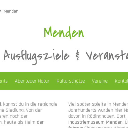
Menden
Menden
 Ausflugsziele & Veranst
ents
Abenteuer Natur
Kulturschätze
Vereine
Konta
d
, kannst du in die regionale
Viel später spielte in Mende
ne Siedlung. Von der
Jahrhunderts wurden hier Nad
eren noch der
davon in Rödinghauen. Dort,
m
, heute als Heim
der
Industriemuseum Menden
. 